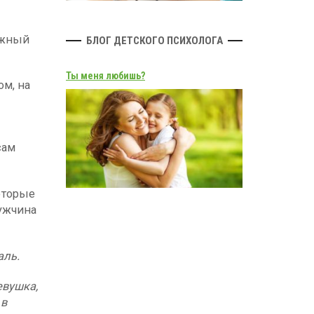
ажный
БЛОГ ДЕТСКОГО ПСИХОЛОГА
Ты меня любишь?
ом, на
сам
оторые
мужчина
аль.
евушка,
 в