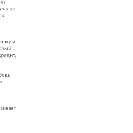
дит
ена не
ся.
й
алку и
торый
кредит,
 Ведь
и
раивает