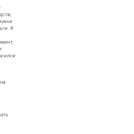
и
дств,
азине
ьги. Я
омент,
е
ласился
 на
вать