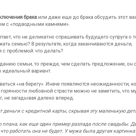
аключения брака
или даже еще до брака обсудить этот в
отом с «подводными камнями».
итает, что не деликатно спрашивать будущего супруга о т
жать семью? В результате, когда заканчиваются деньги,
 с проблемой: что делать?
данию семьи, то прежде, чем сделать предложение, он 
то идеальный вариант.
аться «на берегу». Иначе появляются неожиданности, к
 В горячности любовной страсти можно не заметить, что 
, не загадывая далеко вперед.
ит деньги с кредитной карты, скрывая эту маленькую дет
плана, как еще один пример разлада после свадьбы. Д
что работать она не будет. У мужа была другая картинка