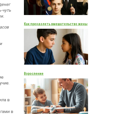
денег
ь-чуть
и.
Как преодолеть вмешательство жены
асов
и
Взросление
ие
учие.
ила в
ьгами в