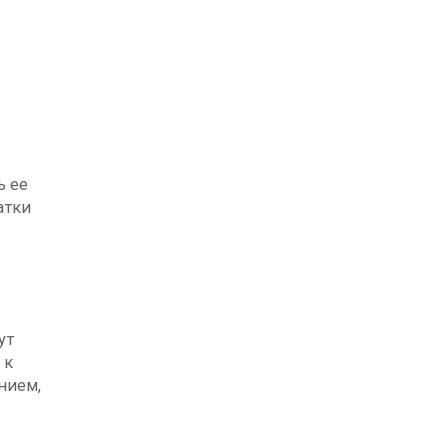
ь ее
атки
ут
 к
нием,