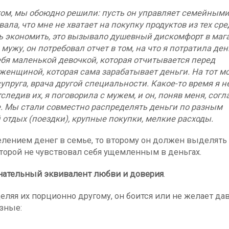
гом, мы обоюдно решили: пусть он управляет семейным
ала, что мне не хватает на покупку продуктов из тех сре
ь экономить, это вызывало душевный дискомфорт в маг
 мужу, он потребовал отчет в том, на что я потратила ден
ебя маленькой девочкой, которая отчитывается перед
, женщиной, которая сама зарабатывает деньги. На тот м
упруга, врача другой специальности. Какое-то время я н
следив их, я поговорила с мужем, и он, поняв меня, сог
е. Мы стали совместно распределять деньги по разным
 отдых (поездки), крупные покупки, мелкие расходы.
елением денег в семье, то второму он должен выделять
второй не чувствовал себя ущемленным в деньгах.
нательный эквивалент
любви и доверия
.
еляя их порционно другому, он боится или не желает да
зные: