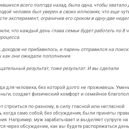
вшихся всего полгода назад, была одна, чтобы хватало 
одой человек был уверен в своих иллюзиях, что еще чут
сти эксперимент, ограничив его сроком в одну-две недел
ли, что каждый день глава семьи будет работать по 8 ч
процесса.
, доходов не прибавилось, и парень отправился на поиск
к как они ожидали пополнения.
цательный результат, тоже результат. И вы сделали
да для человека, без которой долго не проживешь. Умен
ньги, создает физический комфорт и семейное благопол
 строиться по-разному, в силу гласной или негласной
ь
, когда само собой, без обсуждения, были приняты прав
ния. Например: муж зарабатывает и выделяет супруге на
ся через обсуждение, как вы будете распоряжаться ден