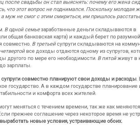
 после свадьбы он стал выяснять: почему его жена си
сь, что этот вопрос не поднимался. Поскольку молодая ж
 а муж не смог с этим смириться, им пришлось расстать
м.
В одной семье
заработанные деньги складываются в
или общая банковская карта) и каждый берет по разумно
я совместно.
В третьей
супруги складываются на коммун
В четвертой
все доходы отдаются одному из супругов, ко
ды другого по мере его необходимости.
В пятой
живут в 
до зарплаты.
 супруги совместно планируют свои
доходы и расходы
.
кое государство. А в каждом государстве планирование 
табильности и комфорта всех жителей.
гут меняться с течением времени, так же как меняются
Если прежнее соглашение через некоторое время не уст
 выработать новые условия, устраивающие обоих.